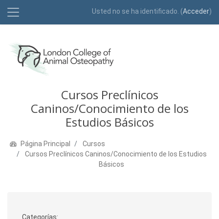
Usted no se ha identificado. (
Acceder
)
Panel lateral
Salta al contenido principal
Cursos Preclínicos
Caninos/Conocimiento de los
Estudios Básicos
Página Principal
Cursos
Cursos Preclínicos Caninos/Conocimiento de los Estudios
Básicos
Categorías: